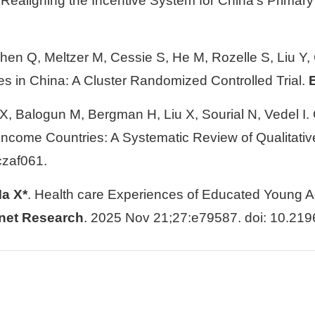
 Realigning the Incentive System for China’s Primar
Chen Q, Meltzer M, Cessie S, He M, Rozelle S, Liu Y,
s in China: A Cluster Randomized Controlled Trial.
X, Balogun M, Bergman H, Liu X, Sourial N, Vedel I. 
income Countries: A Systematic Review of Qualitativ
czaf061.
a X*
. Health care Experiences of Educated Young Adu
rnet Research
. 2025 Nov 21;27:e79587. doi: 10.219