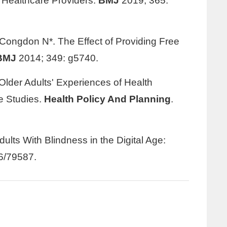
y Healthcare Providers.
BMJ
2019; 365:
 Congdon N*. The Effect of Providing Free
BMJ
2014; 349: g5740.
Older Adults' Experiences of Health
e Studies.
Health Policy And Planning
.
lts With Blindness in the Digital Age:
6/79587.