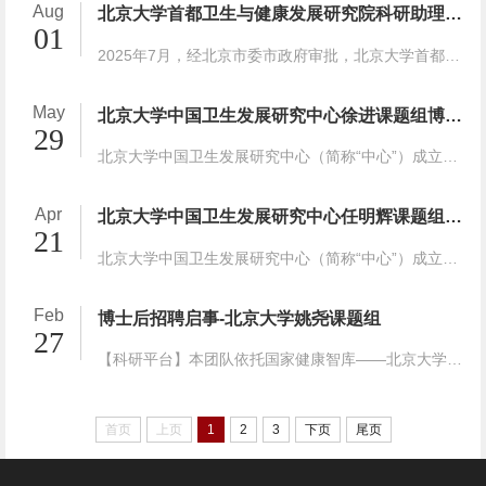
Aug
北京大学首都卫生与健康发展研究院科研助理、行政助理招聘启事
01
2025年7月，经北京市委市政府审批，北京大学首都卫生与健康发展研究院（以下简称“研究院”）正式纳入首都高端智库试点单位建设，是目前首都高端智库试点单位中唯一一家聚焦卫生健康领域的智...
May
北京大学中国卫生发展研究中心徐进课题组博士后招聘启事
29
北京大学中国卫生发展研究中心（简称“中心”）成立于2010年，其发展目标是通过建立高水平多学科学术梯队和有效机制，满足卫生政策与体系研究中高质量教学、科研和政策咨询的需要，成为与国...
Apr
北京大学中国卫生发展研究中心任明辉课题组博士后招聘启事
21
北京大学中国卫生发展研究中心（简称“中心”）成立于2010年，其发展目标是通过建立高水平多学科学术梯队和有效机制，满足卫生政策与体系研究中高质量教学、科研和政策咨询的需要，成为与国...
Feb
博士后招聘启事-北京大学姚尧课题组
27
【科研平台】本团队依托国家健康智库——北京大学中国卫生发展研究中心，以及"重大疾病流行病学"教育部重点实验室、血管稳态与重构全国重点实验室等国家级平台，深度运营具有国际影响力的中...
首页
上页
1
2
3
下页
尾页