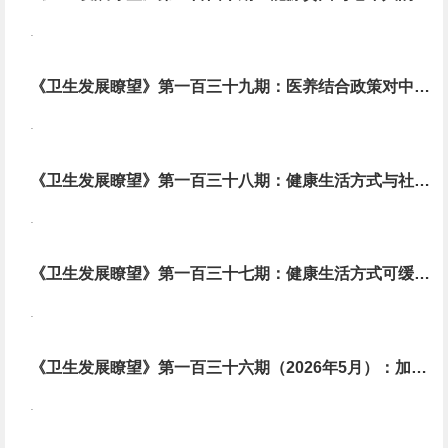
.
《卫生发展瞭望》第一百三十九期：医养结合政策对中国老年人功能依赖和照料缺口的影响
.
《卫生发展瞭望》第一百三十八期：健康生活方式与社会决定因素协同促进健康老龄化： 关注老年人“自理寿命”与性别差异
.
《卫生发展瞭望》第一百三十七期：健康生活方式可缓冲APOE基因相关认知障碍遗传风险
.
《卫生发展瞭望》第一百三十六期（2026年5月）：加强多病共防共治共管，关注认知障碍与医疗保险公平性
.