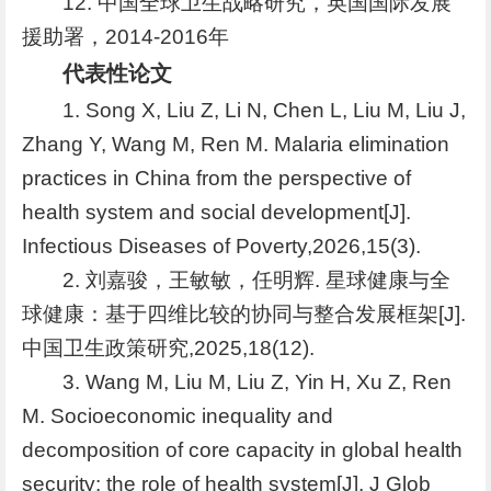
12. 中国全球卫生战略研究，英国国际发展
援助署，2014-2016年
代表性论文
1. Song X, Liu Z, Li N, Chen L, Liu M, Liu J,
Zhang Y, Wang M, Ren M. Malaria elimination
practices in China from the perspective of
health system and social development[J].
Infectious Diseases of Poverty,2026,15(3).
2. 刘嘉骏，王敏敏，任明辉. 星球健康与全
球健康：基于四维比较的协同与整合发展框架[J].
中国卫生政策研究,2025,18(12).
3. Wang M, Liu M, Liu Z, Yin H, Xu Z, Ren
M. Socioeconomic inequality and
decomposition of core capacity in global health
security: the role of health system[J]. J Glob