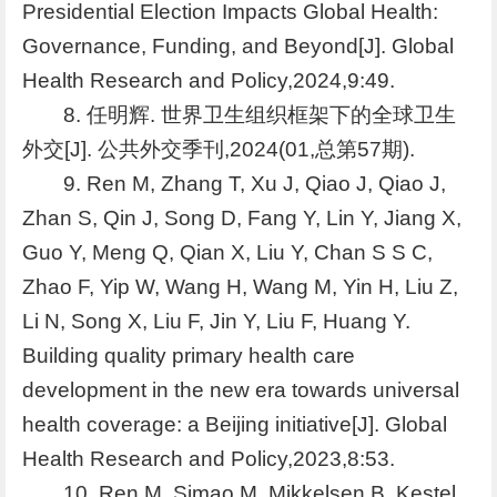
Presidential Election Impacts Global Health:
Governance, Funding, and Beyond[J]. Global
Health Research and Policy,2024,9:49.
8. 任明辉. 世界卫生组织框架下的全球卫生
外交[J]. 公共外交季刊,2024(01,总第57期).
9. Ren M, Zhang T, Xu J, Qiao J, Qiao J,
Zhan S, Qin J, Song D, Fang Y, Lin Y, Jiang X,
Guo Y, Meng Q, Qian X, Liu Y, Chan S S C,
Zhao F, Yip W, Wang H, Wang M, Yin H, Liu Z,
Li N, Song X, Liu F, Jin Y, Liu F, Huang Y.
Building quality primary health care
development in the new era towards universal
health coverage: a Beijing initiative[J]. Global
Health Research and Policy,2023,8:53.
10. Ren M, Simao M, Mikkelsen B, Kestel