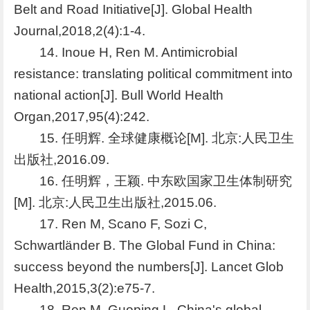
Belt and Road Initiative[J]. Global Health
Journal,2018,2(4):1-4.
14. Inoue H, Ren M. Antimicrobial
resistance: translating political commitment into
national action[J]. Bull World Health
Organ,2017,95(4):242.
15. 任明辉. 全球健康概论[M]. 北京:人民卫生
出版社,2016.09.
16. 任明辉，王颖. 中东欧国家卫生体制研究
[M]. 北京:人民卫生出版社,2015.06.
17. Ren M, Scano F, Sozi C,
Schwartländer B. The Global Fund in China:
success beyond the numbers[J]. Lancet Glob
Health,2015,3(2):e75-7.
18. Ren M, Guoping L. China's global